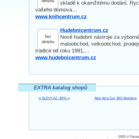
skladě k okamžitému dodání. Rych
vašeho domova…
www.knihcentrum.cz
Hudebnicentrum.cz
Nové hudební nástroje za výborné
maloobchod, velkoobchod, prodejn
tradice od roku 1991,…
www.hudebnicentrum.cz
EXTRA katalog shopů
•• SLEVY AZ -85% ••
Aloe Vera Gel, BIO AloeVera
2005 © Pasaz