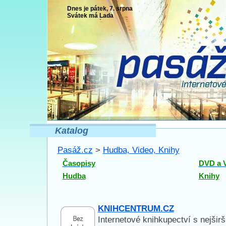
Dnes je pátek, 7. srpna
Svátek má
Lada
Katalog
Pasáž.cz
>
Hudba, Video, Knihy
Časopisy
DVD a 
Hudba
Knihy
KNIHCENTRUM.CZ
Internetové knihkupectví s nejšir