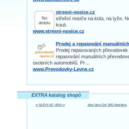
stresni-nosice.cz
střešní nosiče na kola, na lyže. 
kouli.
www.stresni-nosice.cz
Prodej a repasování manuálníc
Prodej repasovaných převodovek a
repasování manuálních převodov
osobních automobilů. Pr…
www.Prevodovky-Levne.cz
EXTRA katalog shopů
•• SLEVY AZ -85% ••
Aloe Vera Gel, BIO AloeVera