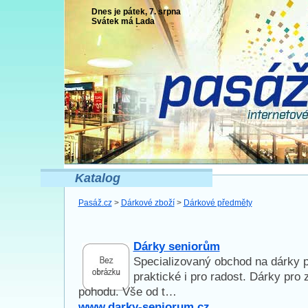
Dnes je pátek, 7. srpna
Svátek má
Lada
Katalog
Pasáž.cz
>
Dárkové zboží
>
Dárkové předměty
Dárky seniorům
Specializovaný obchod na dárky p
praktické i pro radost. Dárky pro 
pohodu. Vše od t…
www.darky-seniorum.cz