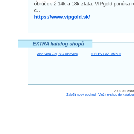
obrúčok z 14k a 18k zlata. VIPgold ponúka 
c…
https://www.vipgold.sk/
EXTRA katalog shopů
Aloe Vera Gel, BIO AloeVera
•• SLEVY AZ -85% ••
2005 © Pasaz
Založit nový obchod
Vložit e-shop do katalog