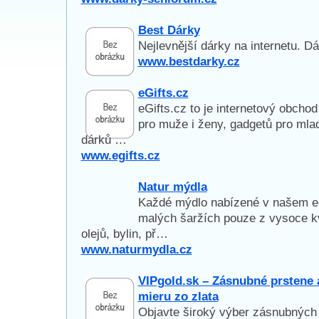
Best Dárky
Nejlevnější dárky na internetu. D
www.bestdarky.cz
eGifts.cz
eGifts.cz to je internetový obcho
pro muže i ženy, gadgetů pro mlad
dárků …
www.egifts.cz
Natur mýdla
Každé mýdlo nabízené v našem e-
malých šaržích pouze z vysoce kv
olejů, bylin, př…
www.naturmydla.cz
VIPgold.sk – Zásnubné prstene
mieru zo zlata
Objavte široký výber zásnubných