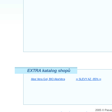
EXTRA katalog shopů
Aloe Vera Gel, BIO AloeVera
•• SLEVY AZ -85% ••
2005 © Pasaz