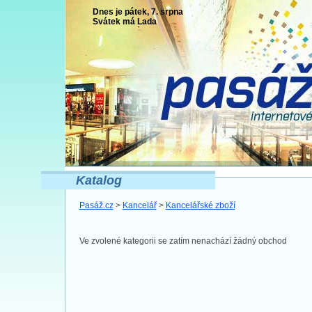
Dnes je pátek, 7. srpna
Svátek má
Lada
Katalog
Pasáž.cz
>
Kancelář
>
Kancelářské zboží
Ve zvolené kategorii se zatím nenachází žádný obchod