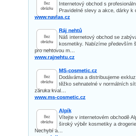
Internetový obchod s profesionál
Pravidelné slevy a akce, dárky k
www.navlas.cz
Ráj nehtů
Náš internetový obchod se zabýv
kosmetiky. Nabízíme především š
pro nehtovou m…
www.rajnehtu.cz
MS-cosmetic.cz
Dodáváma a distribuujeme exkluziv
těžko sehnatelné v normálních sít
záruka kval…
www.ms-cosmetic.cz
Alpík
Vítejte v internetovém obchodě A
široký výběr kosmetiky a drogerie
Nechybí a…