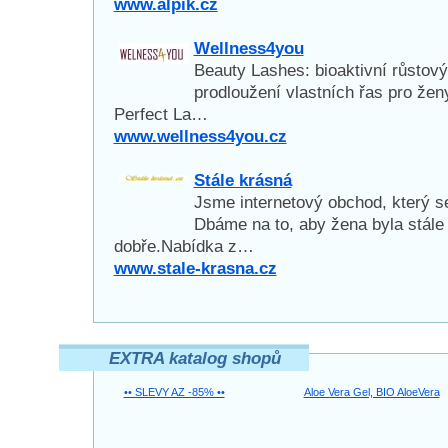
www.alpik.cz
Wellness4you
Beauty Lashes: bioaktivní růstový
prodloužení vlastních řas pro že
Perfect La…
www.wellness4you.cz
Stále krásná
Jsme internetový obchod, který s
Dbáme na to, aby žena byla stále 
dobře.Nabídka z…
www.stale-krasna.cz
EXTRA katalog shopů
•• SLEVY AZ -85% ••
Aloe Vera Gel, BIO AloeVera