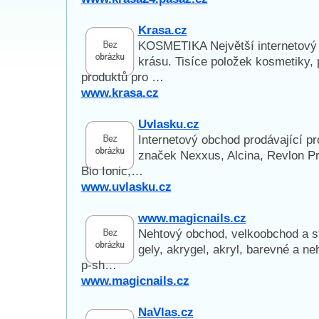
Krasa.cz
KOSMETIKA Největší internetový 
krásu. Tisíce položek kosmetiky, 
produktů pro …
www.krasa.cz
Uvlasku.cz
Internetový obchod prodávající pr
značek Nexxus, Alcina, Revlon Pr
Bio Ionic,…
www.uvlasku.cz
www.magicnails.cz
Nehtový obchod, velkoobchod a st
gely, akrygel, akryl, barevné a neh
p-sh…
www.magicnails.cz
NaVlas.cz