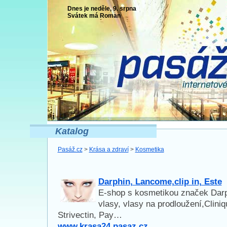
Dnes je neděle, 9. srpna
Svátek má
Roman
Katalog
Pasáž.cz
>
Krása a zdraví
>
Kosmetika
Darphin, Lancome,clip in, Este
E-shop s kosmetikou značek Darp
vlasy, vlasy na prodloužení,Clini
Strivectin, Pay…
www.krasa24.pasaz.cz