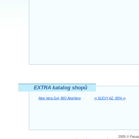
EXTRA katalog shopů
Aloe Vera Gel, BIO AloeVera
•• SLEVY AZ -85% ••
2005 © Pasaz