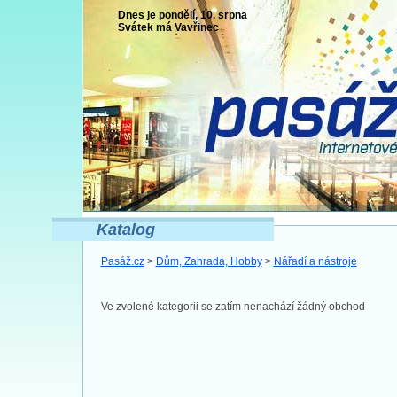
Dnes je pondělí, 10. srpna
Svátek má
Vavřinec
Katalog
Pasáž.cz
>
Dům, Zahrada, Hobby
>
Nářadí a nástroje
Ve zvolené kategorii se zatím nenachází žádný obchod