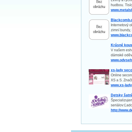
Levný a rychl
hudbou. Tisí
www.metals
Blackcomb.
Internetový 
zimní bundy, 
www.blackc
Krásné kou
V našem eshop
dámské oděv
www.odvseh
xs-lady sec
Online second
XS a S. Znač
www.xs-lady
Detsky šatn
Špecializujem
seriálov:Ľad
http://www.d