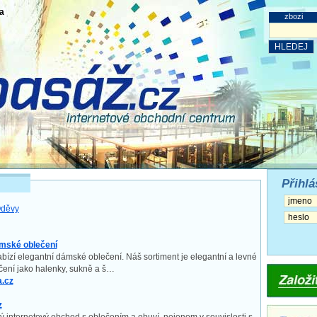
a
zbozi
Přihlá
děvy
ámské oblečení
abízí elegantní dámské oblečení. Náš sortiment je elegantní a levné
ení jako halenky, sukně a š…
a.cz
z