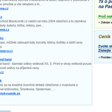
ý internetový obchod s oblečením a obuví, nejenom v souvislosti s
ce položek a vše skladem a ih…
hop.cz
cz
obchod Blackcomb.cz nabízí od roku 2004 oblečení a to zejména
boty, batohy, trička, mikiny, pen…
omb.cz
sky
u, můžete zakoupit šaty, korzety, bikiny, košilky a další sexy
y.
oneco.cz
ond hand
 hand - dámské oděvy velikostí XS, S. První e-shop velikostí pouze
kové oděvy za příjemné ceny.
.cz
ík
e sa na kvalitné licenčné detské oblečenie z rozprávok a
ové kráľovstvo, Šmolkovia, Spiderman, …
etskysatnik.sk