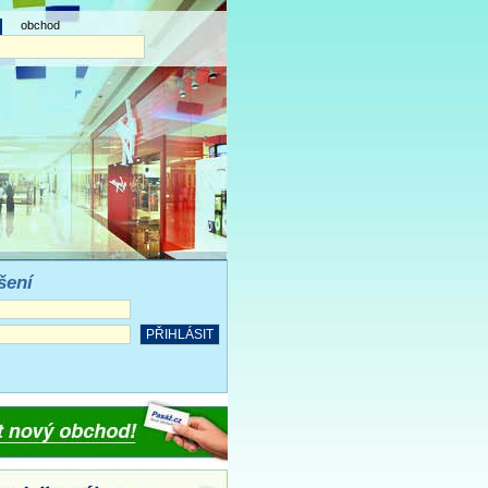
obchod
šení