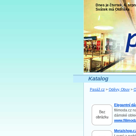
Dnes je čtvrtek, 6. srpn
Svátek má
Oldřiška
Katalog
Pasáž.cz
>
Oděvy, Obuv
>
O
Elegantní d
filimoda.cz n
dámské obleč
www.filimod
Metalshop.c