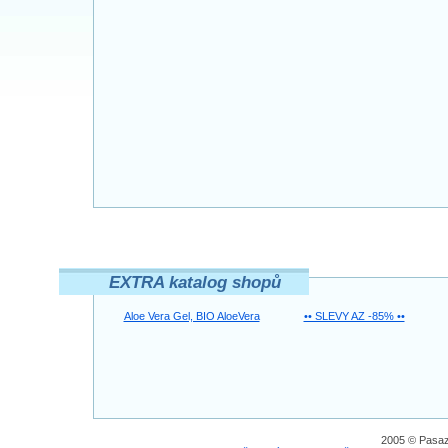
EXTRA katalog shopů
Aloe Vera Gel, BIO AloeVera
•• SLEVY AZ -85% ••
2005 © Pasaz