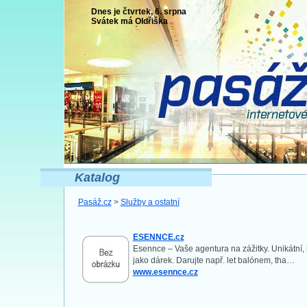
Dnes je čtvrtek, 6. srpna
Svátek má
Oldřiška
Katalog
Pasáž.cz
>
Služby a ostatní
ESENNCE.cz
Esennce – Vaše agentura na zážitky. Unikátní
jako dárek. Darujte např. let balónem, tha…
www.esennce.cz