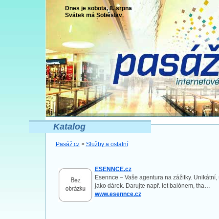
Dnes je sobota, 8. srpna
Svátek má
Soběslav
Katalog
Pasáž.cz
>
Služby a ostatní
ESENNCE.cz
Esennce – Vaše agentura na zážitky. Unikátní
jako dárek. Darujte např. let balónem, tha…
www.esennce.cz