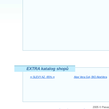
EXTRA katalog shopů
•• SLEVY AZ -85% ••
Aloe Vera Gel, BIO AloeVera
2005 © Pasaz